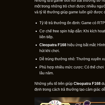
Những tựa game slot nổi bật thường sở hữ
một trong những trò chơi được nhiều ngườ
và tỷ lệ thưởng giúp game luôn giữ được đ
Tỷ lệ trả thưởng ổn định: Game có RTP 
Cơ chế free spin hấp dẫn: Khi kích hoạ
liên tiếp.
Cleopatra F168
hiệu ứng bắt mắt: Hình
hút khi chơi.
Dễ trúng thưởng nhỏ: Thường xuyên xuất
Phù hợp nhiều mức cược: Có thể chơi 
lâu năm.
Những yếu tố trên giúp
Cleopatra F168
du
định trong cách trả thưởng tạo cảm giác dễ