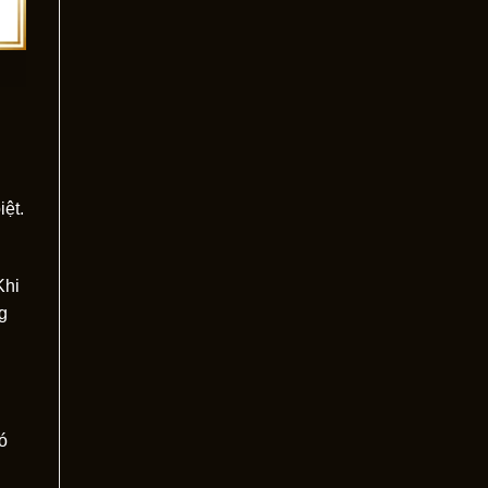
iệt.
Khi
g
ó