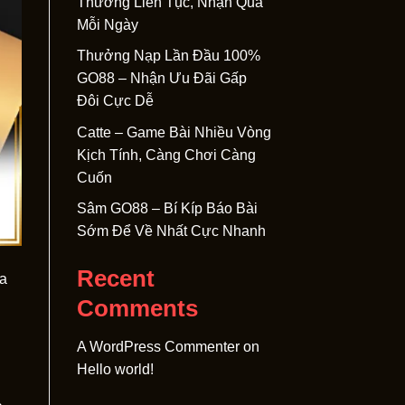
Thưởng Liên Tục, Nhận Quà
Mỗi Ngày
Thưởng Nạp Lần Đầu 100%
GO88 – Nhận Ưu Đãi Gấp
Đôi Cực Dễ
Catte – Game Bài Nhiều Vòng
Kịch Tính, Càng Chơi Càng
Cuốn
Sâm GO88 – Bí Kíp Báo Bài
Sớm Để Về Nhất Cực Nhanh
Recent
ia
Comments
A WordPress Commenter
on
Hello world!