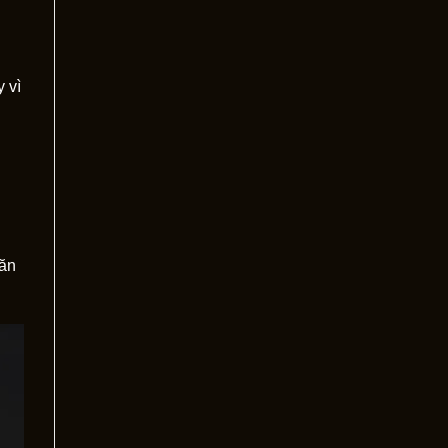
 vì
 ăn