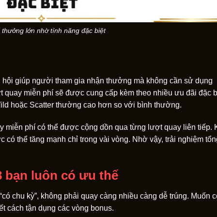
 thưởng lớn nhờ tính năng đặc biệt
 hội giúp người tham gia nhận thưởng mà không cần sử dụng
ợt quay miễn phí sẽ được cung cấp kèm theo nhiều ưu đãi đặc b
Wild hoặc Scatter thường cao hơn so với bình thường.
 miễn phí có thể được cộng dồn qua từng lượt quay liên tiếp. 
c có thể tăng mạnh chỉ trong vài vòng. Nhờ vậy, trải nghiệm tổn
 bạn luôn có ưu thế
“có chu kỳ”, không phải quay càng nhiều càng dễ trúng. Muốn c
iết cách tận dụng các vòng bonus.