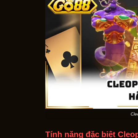
Cle
Tính năng đặc biệt Cleo