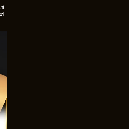
Khi
ời