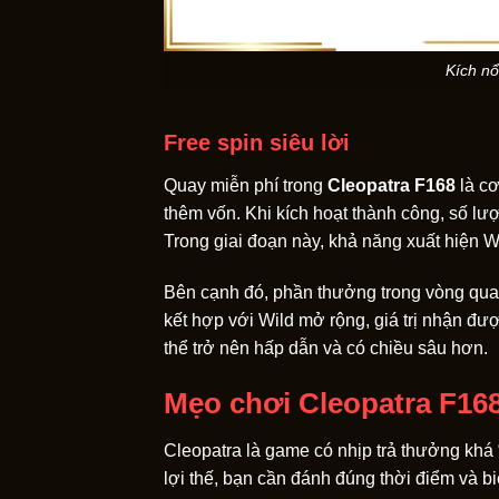
Kích nổ
Free spin siêu lời
Quay miễn phí trong
Cleopatra F168
là cơ
thêm vốn. Khi kích hoạt thành công, số lư
Trong giai đoạn này, khả năng xuất hiện 
Bên cạnh đó, phần thưởng trong vòng quay
kết hợp với Wild mở rộng, giá trị nhận đượ
thể trở nên hấp dẫn và có chiều sâu hơn.
Mẹo chơi Cleopatra F168
Cleopatra là game có nhịp trả thưởng khá 
lợi thế, bạn cần đánh đúng thời điểm và b