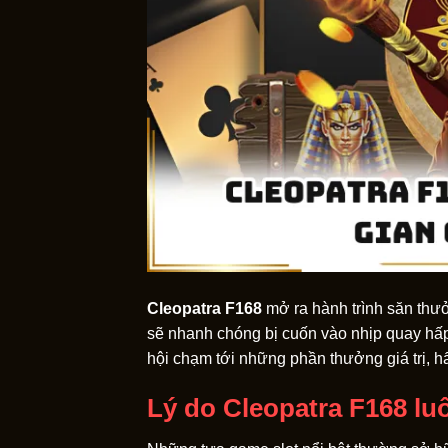
Cleopatra F168
mở ra hành trình săn thư
sẽ nhanh chóng bị cuốn vào nhịp quay hấ
hội chạm tới những phần thưởng giá trị, 
Lý do Cleopatra F168 lu