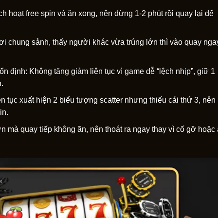
h hoạt free spin và ăn xong, nên dừng 1-2 phút rồi quay lại để
i chung sảnh, thấy người khác vừa trúng lớn thì vào quay ngay
n định: Không tăng giảm liên tục vì game dễ “lệch nhịp”, giữ 1
.
ên tục xuất hiện 2 biểu tượng scatter nhưng thiếu cái thứ 3, nên
in.
 mà quay tiếp không ăn, nên thoát ra ngay thay vì cố gỡ hoặc