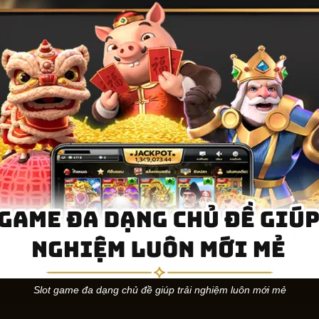
Slot game đa dạng chủ đề giúp trải nghiệm luôn mới mẻ