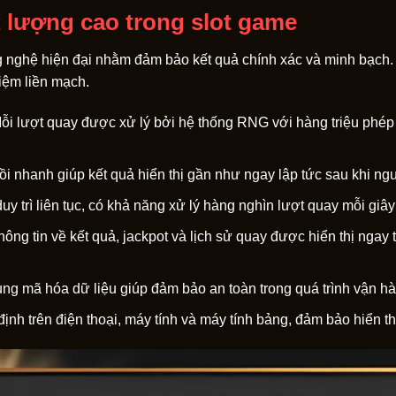
 lượng cao trong slot game
g nghệ hiện đại nhằm đảm bảo kết quả chính xác và minh bạch
hiệm liền mạch.
ỗi lượt quay được xử lý bởi hệ thống RNG với hàng triệu phép 
ồi nhanh giúp kết quả hiển thị gần như ngay lập tức sau khi ngư
uy trì liên tục, có khả năng xử lý hàng nghìn lượt quay mỗi giâ
hông tin về kết quả, jackpot và lịch sử quay được hiển thị ngay 
g mã hóa dữ liệu giúp đảm bảo an toàn trong quá trình vận hàn
định trên điện thoại, máy tính và máy tính bảng, đảm bảo hiển th