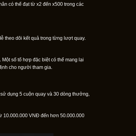
ân có thể đạt từ x2 đến x500 trong các
 theo dõi kết quả trong từng lượt quay.
 Một số tổ hợp đặc biệt có thể mang lại
 định cho người tham gia.
hơi sử dụng 5 cuộn quay và 30 dòng thưởng,
ng từ 10.000.000 VNĐ đến hơn 50.000.000