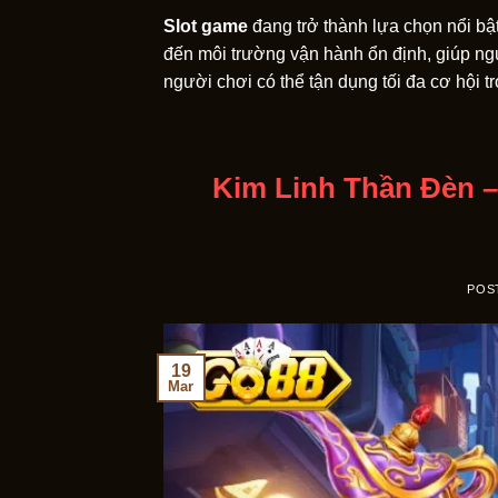
Slot game
đang trở thành lựa chọn nổi bậ
đến môi trường vận hành ổn định, giúp ngư
người chơi có thể tận dụng tối đa cơ hội tr
Kim Linh Thần Đèn –
POS
19
Mar