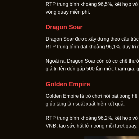
RTP trung bình khoảng 96,5%, kết hợp với 
vòng quay miễn phí.
Dragon Soar
Dragon Soar được xây dựng theo cấu trúc 
RTP trung bình đạt khoảng 96,1%, duy trì 
Ngoài ra, Dragon Soar còn có cơ chế thưởn
giá trị lên đến gấp 500 lần mức tham gia, 
Golden Empire
Golden Empire là trò chơi nổi bật trong hệ
giúp tăng tần suất xuất hiện kết quả.
RTP trung bình khoảng 96,2%, kết hợp với 
VNĐ, tạo sức hút lớn trong mỗi lượt quay.