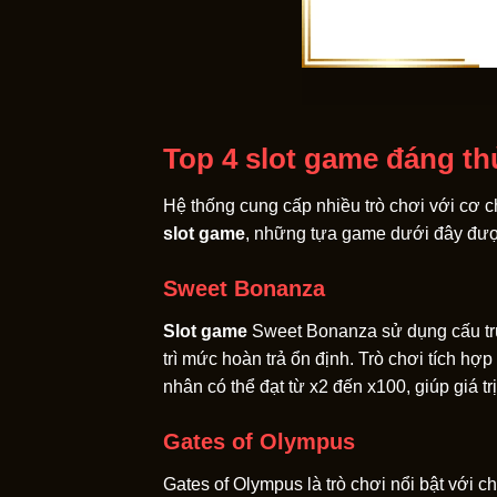
Top 4 slot game đáng t
Hệ thống cung cấp nhiều trò chơi với cơ 
slot game
, những tựa game dưới đây đượ
Sweet Bonanza
Slot game
Sweet Bonanza sử dụng cấu trúc
trì mức hoàn trả ổn định. Trò chơi tích hợ
nhân có thể đạt từ x2 đến x100, giúp giá t
Gates of Olympus
Gates of Olympus là trò chơi nổi bật với c