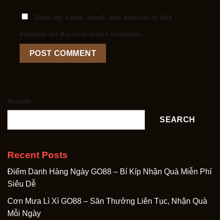
Save my name, email, and website in this
browser for the next time I comment.
Search
SEARCH
Recent Posts
Điểm Danh Hàng Ngày GO88 – Bí Kíp Nhận Quà Miễn Phí
Siêu Dễ
Cơn Mưa Lì Xì GO88 – Săn Thưởng Liên Tục, Nhận Quà
Mỗi Ngày