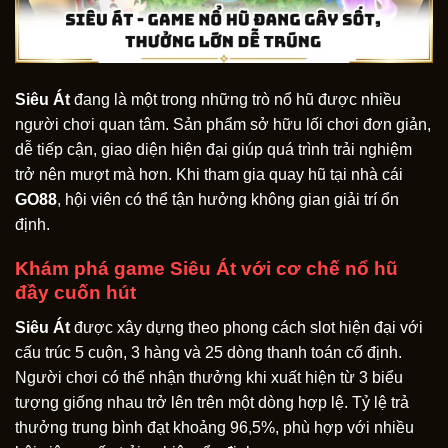
Siêu Át
đang là một trong những trò nổ hũ được nhiều
người chơi quan tâm. Sản phẩm sở hữu lối chơi đơn giản,
dễ tiếp cận, giao diện hiện đại giúp quá trình trải nghiệm
trở nên mượt mà hơn. Khi tham gia quay hũ tại nhà cái
GO88
, hội viên có thể tận hưởng không gian giải trí ổn
định.
Khám phá game Siêu Át với cơ chế nổ hũ
đầy cuốn hút
Siêu Át
được xây dựng theo phong cách slot hiện đại với
cấu trúc 5 cuộn, 3 hàng và 25 dòng thanh toán cố định.
Người chơi có thể nhận thưởng khi xuất hiện từ 3 biểu
tượng giống nhau trở lên trên một dòng hợp lệ. Tỷ lệ trả
thưởng trung bình đạt khoảng 96,5%, phù hợp với nhiều