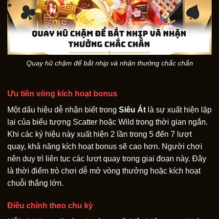
Quay hũ chậm để bắt nhịp và nhận thưởng chắc chắn
Ưu tiên vòng kích hoạt bonus
Một dấu hiệu dễ nhận biết trong
Siêu Át
là sự xuất hiện lặp
lại của biểu tượng Scatter hoặc Wild trong thời gian ngắn.
Khi các ký hiệu này xuất hiện 2 lần trong 5 đến 7 lượt
quay, khả năng kích hoạt bonus sẽ cao hơn. Người chơi
nên duy trì liên tục các lượt quay trong giai đoạn này. Đây
là thời điểm trò chơi dễ mở vòng thưởng hoặc kích hoạt
chuỗi thắng lớn.
Điều chỉnh theo chu kỳ