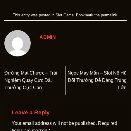
This entry was posted in
Slot Game
. Bookmark the
permalink
.
ADMIN
Đường Mạt Chược – Trải
Ngọc May Mắn – Slot Nổ Hũ
Nghiệm Quay Cực Đã,
Đổi Thưởng Dễ Dàng Trúng
Thưởng Cực Cao
Lớn
Leave a Reply
Your email address will not be published.
Required
fields are marked
*