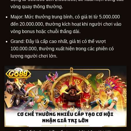
vòng quay thông thường.
Major: Mức thưởng trung bình, có giá trị từ 5.000.000
đến 20.000.000, thường kích hoạt khi người chơi vào
vòng bonus hoặc chuỗi thắng dài.
Grand: Đây là cấp cao nhất, giá trị có thể vượt
100.000.000, thường xuất hiện trong các phiên có
lượng người chơi lớn.