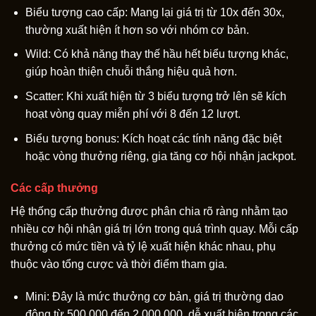
Biểu tượng cao cấp: Mang lại giá trị từ 10x đến 30x,
thường xuất hiện ít hơn so với nhóm cơ bản.
Wild: Có khả năng thay thế hầu hết biểu tượng khác,
giúp hoàn thiện chuỗi thắng hiệu quả hơn.
Scatter: Khi xuất hiện từ 3 biểu tượng trở lên sẽ kích
hoạt vòng quay miễn phí với 8 đến 12 lượt.
Biểu tượng bonus: Kích hoạt các tính năng đặc biệt
hoặc vòng thưởng riêng, gia tăng cơ hội nhận jackpot.
Các cấp thưởng
Hệ thống cấp thưởng được phân chia rõ ràng nhằm tạo
nhiều cơ hội nhận giá trị lớn trong quá trình quay. Mỗi cấp
thưởng có mức tiền và tỷ lệ xuất hiện khác nhau, phụ
thuộc vào tổng cược và thời điểm tham gia.
Mini: Đây là mức thưởng cơ bản, giá trị thường dao
động từ 500.000 đến 2.000.000, dễ xuất hiện trong các