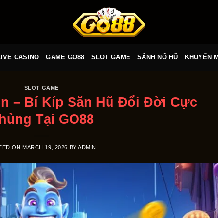
LIVE CASINO
GAME GO88
SLOT GAME
SẢNH NỔ HŨ
KHUYẾN M
SLOT GAME
n – Bí Kíp Săn Hũ Đổi Đời Cực
hủng Tại GO88
TED ON
MARCH 19, 2026
BY
ADMIN