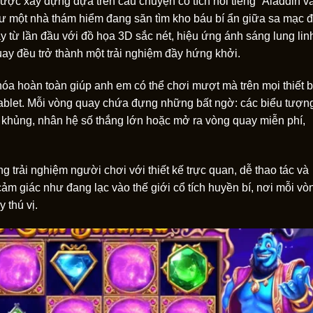
 được xây dựng dựa trên câu chuyện cổ tích nổi tiếng “Aladdin v
hư một nhà thám hiểm đang săn tìm kho báu bí ẩn giữa sa mạc 
ay từ lần đầu với đồ họa 3D sắc nét, hiệu ứng ánh sáng lung lin
ay đều trở thành một trải nghiệm đầy hứng khởi.
óa hoàn toàn giúp anh em có thể chơi mượt mà trên mọi thiết b
tablet. Mỗi vòng quay chứa đựng những bất ngờ: các biểu tượn
c khủng, nhân hệ số thắng lớn hoặc mở ra vòng quay miễn phí,
g trải nghiệm người chơi với thiết kế trực quan, dễ thao tác và
cảm giác như đang lạc vào thế giới cổ tích huyền bí, nơi mỗi vò
 thú vị.