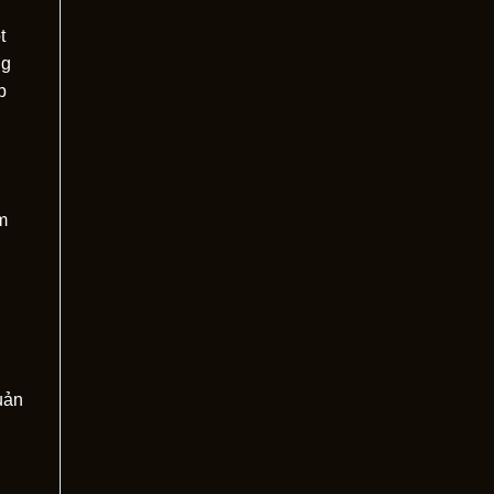
t
ng
p
m
uản