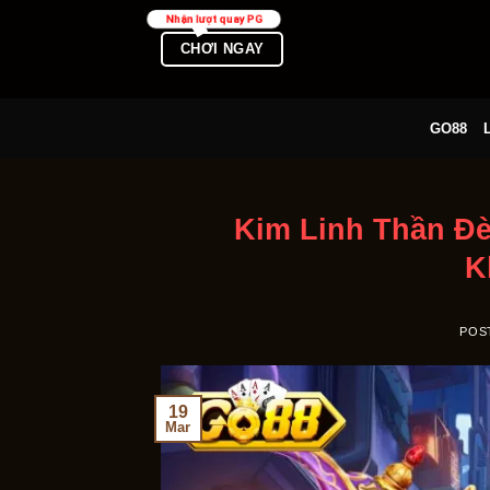
Skip
to
CHƠI NGAY
content
GO88
Kim Linh Thần Đè
K
POS
19
Mar