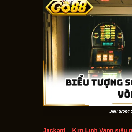
Biểu tượng 
Jackpot – Kim Linh Vàng siêu gi