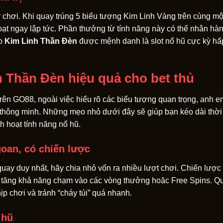
 chơi. Khi quay trúng 5 biểu tượng Kim Linh Vàng trên cùng mộ
oạt ngay lập tức. Phần thưởng từ tính năng này có thể nhân hà
do
Kim Linh Thần Đèn
được mệnh danh là slot nổ hũ cực kỳ hấ
 Thần Đèn hiệu quả cho bet thủ
 trên GO88, ngoài việc hiểu rõ các biểu tượng quan trọng, anh e
 thông minh. Những mẹo nhỏ dưới đây sẽ giúp bạn kéo dài thời
ch hoạt tính năng nổ hũ.
oan, có chiến lược
quay duy nhất, hãy chia nhỏ vốn ra nhiều lượt chơi. Chiến lược
ừa tăng khả năng chạm vào các vòng thưởng hoặc Free Spins. Q
hịp chơi và tránh “cháy túi” quá nhanh.
 hũ