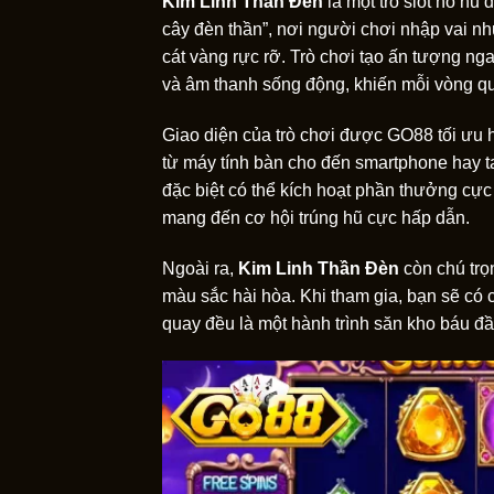
Kim Linh Thần Đèn
là một trò slot nổ hũ
cây đèn thần”, nơi người chơi nhập vai n
cát vàng rực rỡ. Trò chơi tạo ấn tượng ng
và âm thanh sống động, khiến mỗi vòng qu
Giao diện của trò chơi được GO88 tối ưu h
từ máy tính bàn cho đến smartphone hay 
đặc biệt có thể kích hoạt phần thưởng cự
mang đến cơ hội trúng hũ cực hấp dẫn.
Ngoài ra,
Kim Linh Thần Đèn
còn chú trọn
màu sắc hài hòa. Khi tham gia, bạn sẽ có 
quay đều là một hành trình săn kho báu đầy