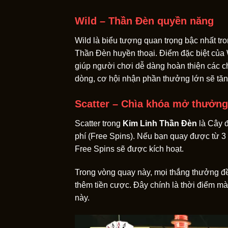
Wild – Thần Đèn quyền năng
Wild là biểu tượng quan trọng bậc nhất tr
Thần Đèn huyền thoại. Điểm đặc biệt của Wi
giúp người chơi dễ dàng hoàn thiện các chu
dòng, cơ hội nhận phần thưởng lớn sẽ tăn
Scatter – Chìa khóa mở thưởng
Scatter trong
Kim Linh Thần Đèn
là Cây đ
phí (Free Spins). Nếu bạn quay được từ 3 bi
Free Spins sẽ được kích hoạt.
Trong vòng quay này, mọi thắng thưởng đ
thêm tiền cược. Đây chính là thời điểm mà
này.